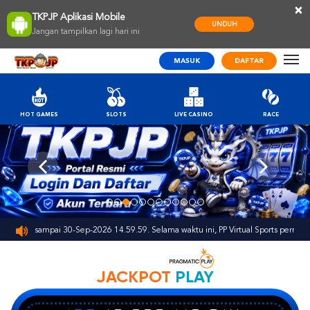
×
TKPJP Aplikasi Mobile
UNDUH
Jangan tampilkan lagi hari ini
MASUK
DAFTAR
HOT GAMES
SLOTS
LIVE CASINO
RACE
14.59.59 sampai 30-Sep-2026 14.59.59. Selama waktu ini, PP Virtual Sports permai
JACKPOT
PLAY