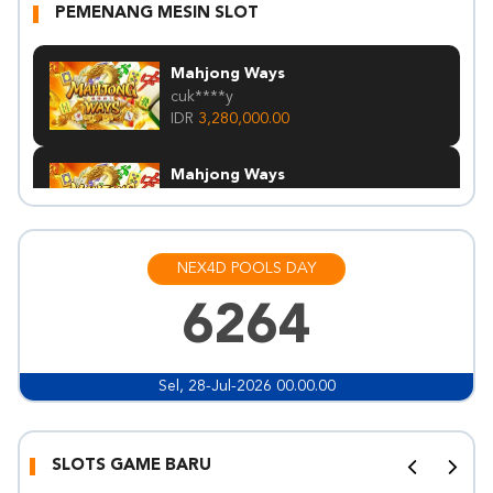
PEMENANG MESIN SLOT
Mahjong Ways
cuk****y
IDR
3,280,000.00
Mahjong Ways
cuk****y
IDR
2,950,000.00
NEX4D POOLS DAY
Mahjong Ways 2
iju****8
6264
IDR
2,800,200.00
Mystical Spirits
Sel, 28-Jul-2026 00.00.00
en****y
IDR
2,300,000.00
SLOTS GAME BARU
Mahjong Ways 2