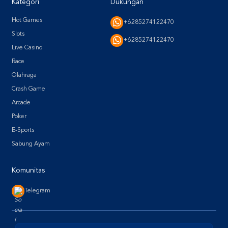
Kategori
Dukungan
Hot Games
+6285274122470
Slots
+6285274122470
Live Casino
Race
Olahraga
Crash Game
Arcade
Poker
E-Sports
Sabung Ayam
Komunitas
Telegram