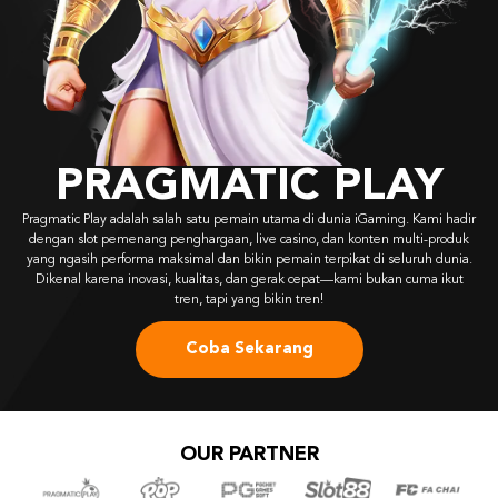
eg****o
IDR
580,000.00
TIC PLAY
ain utama di dunia iGaming. Kami hadir
live casino, dan konten multi-produk
kin pemain terpikat di seluruh dunia.
dan gerak cepat—kami bukan cuma ikut
ng bikin tren!
ekarang
OUR PARTNER