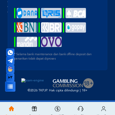
* Selama bank maintenance dan bank offline deposit dan
penarikan tidak dapat diproses
©2026 TKPJP. Hak cipta dilindungi | 18+