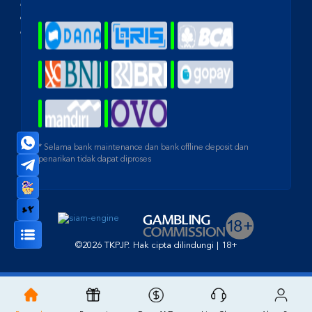
* Selama bank maintenance dan bank offline deposit dan
penarikan tidak dapat diproses
©2026 TKPJP. Hak cipta dilindungi | 18+