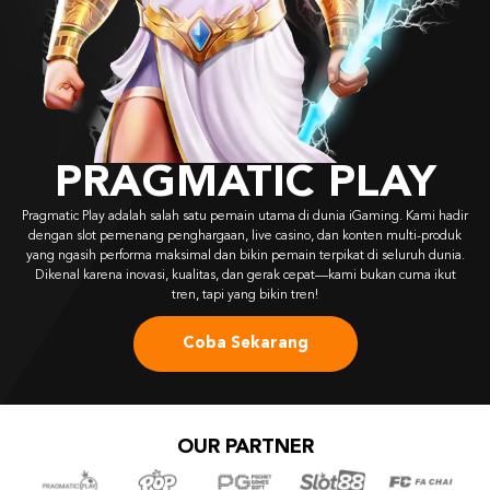
eg****o
IDR
580,000.00
LAY
ming. Kami hadir
n multi-produk
 seluruh dunia.
ukan cuma ikut
OUR PARTNER