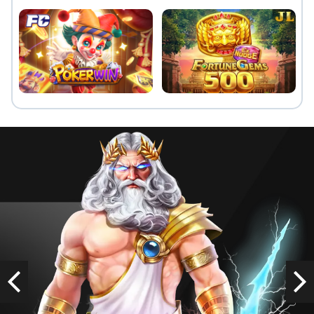
iju****8
IDR
1,736,500.00
Mahjong Ways 2
kol****g
IDR
1,328,000.00
Mahjong Ways 2
pao****k
IDR
965,000.00
Mahjong Ways 2
iju****8
IDR
828,200.00
Mahjong Ways 2
iju****8
IDR
727,000.00
Previous
Ne
Gates of Olympus Super Scatter