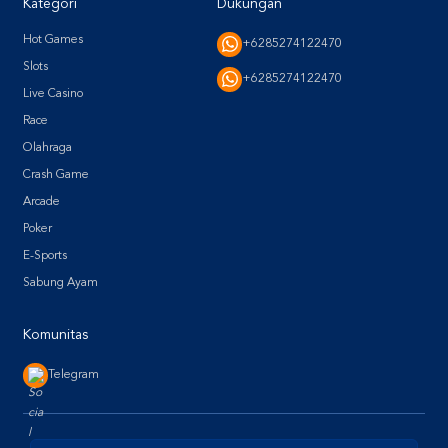
Kategori
Dukungan
Hot Games
+6285274122470
Slots
+6285274122470
Live Casino
Race
Olahraga
Crash Game
Arcade
Poker
E-Sports
Sabung Ayam
Komunitas
Telegram