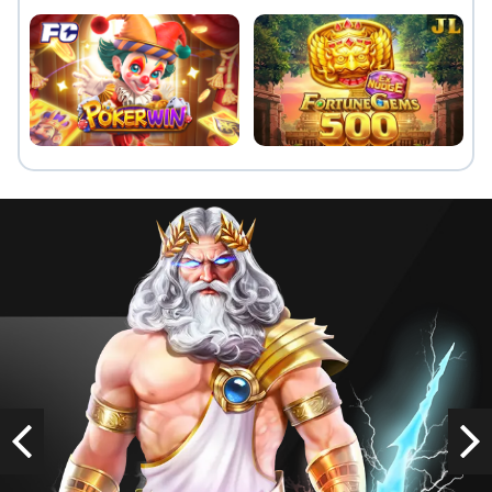
iju****8
IDR
1,736,500.00
Mahjong Ways 2
kol****g
IDR
1,328,000.00
Mahjong Ways 2
pao****k
IDR
965,000.00
Mahjong Ways 2
iju****8
IDR
828,200.00
Mahjong Ways 2
iju****8
IDR
727,000.00
Previous
Ne
Gates of Olympus Super Scatter