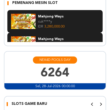
PEMENANG MESIN SLOT
Mahjong Ways
cuk****y
IDR
3,280,000.00
Mahjong Ways
cuk****y
IDR
2,950,000.00
NEX4D POOLS DAY
Mahjong Ways 2
iju****8
6264
IDR
2,800,200.00
Mystical Spirits
Sel, 28-Jul-2026 00.00.00
en****y
IDR
2,300,000.00
SLOTS GAME BARU
Mahjong Ways 2