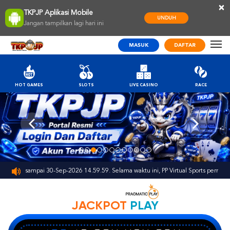
×
TKPJP Aplikasi Mobile
UNDUH
Jangan tampilkan lagi hari ini
MASUK
DAFTAR
HOT GAMES
SLOTS
LIVE CASINO
RACE
14.59.59 sampai 30-Sep-2026 14.59.59. Selama waktu ini, PP Virtual Sports permai
JACKPOT
PLAY