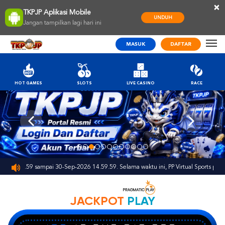
×
TKPJP Aplikasi Mobile
UNDUH
Jangan tampilkan lagi hari ini
MASUK
DAFTAR
HOT GAMES
SLOTS
LIVE CASINO
RACE
ari 14.59.59 sampai 30-Sep-2026 14.59.59. Selama waktu ini, PP Virtual Sports pe
JACKPOT
PLAY