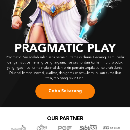
eg****o
IDR
580,000.00
PRAGMATIC PLAY
Pragmatic Play adalah salah satu pemain utama di dunia iGaming. Kami hadir
dengan slot pemenang penghargaan, live casino, dan konten multi-produk
yang ngasih performa maksimal dan bikin pemain terpikat di seluruh dunia.
Dikenal karena inovasi, kualitas, dan gerak cepat—kami bukan cuma ikut
tren, tapi yang bikin tren!
Coba Sekarang
OUR PARTNER