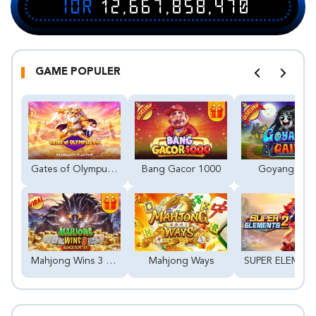
IDR
12,667,858,470
GAME POPULER
Gates of Olympus POP
Bang Gacor 1000
Goyang Gai
Mahjong Wins 3 – Black Scatter
Mahjong Ways