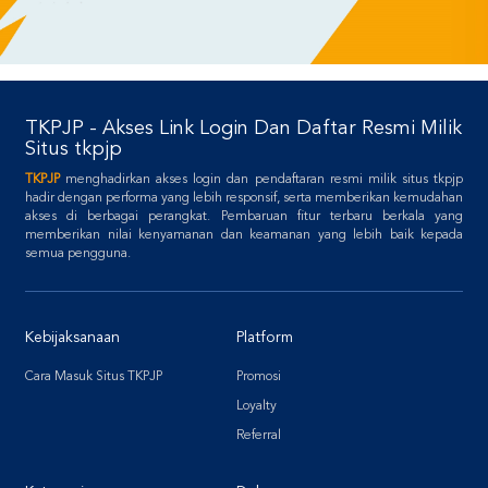
TKPJP - Akses Link Login Dan Daftar Resmi Milik
Situs tkpjp
TKPJP
menghadirkan akses login dan pendaftaran resmi milik situs tkpjp
hadir dengan performa yang lebih responsif, serta memberikan kemudahan
akses di berbagai perangkat. Pembaruan fitur terbaru berkala yang
memberikan nilai kenyamanan dan keamanan yang lebih baik kepada
semua pengguna.
Kebijaksanaan
Platform
Cara Masuk Situs TKPJP
Promosi
Loyalty
Referral