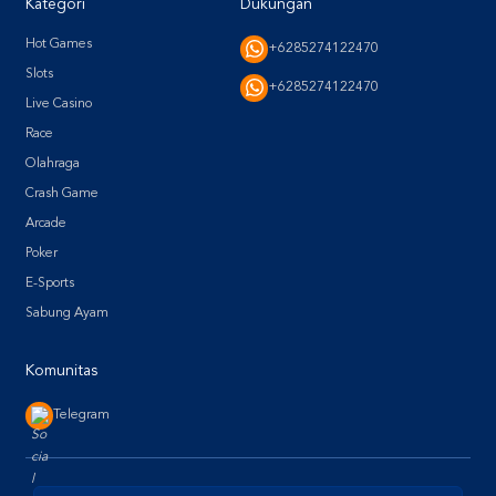
Kategori
Dukungan
Hot Games
+6285274122470
Slots
+6285274122470
Live Casino
Race
Olahraga
Crash Game
Arcade
Poker
E-Sports
Sabung Ayam
Komunitas
Telegram