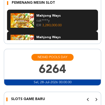
PEMENANG MESIN SLOT
Mahjong Ways
cuk****y
IDR
3,280,000.00
Mahjong Ways
cuk****y
IDR
2,950,000.00
NEX4D POOLS DAY
Mahjong Ways 2
iju****8
6264
IDR
2,800,200.00
Mystical Spirits
Sel, 28-Jul-2026 00.00.00
en****y
IDR
2,300,000.00
SLOTS GAME BARU
Mahjong Ways 2