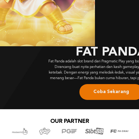
eg****o
IDR
580,000.00
FAT PANDA
Fat Panda adalah slot brand dari Pragmatic Play yang bold dan penuh impact!
Dirancang buat nyita perhatian dan kasih gameplay seru yang nggak
ketebak. Dengan energi yang meledak-ledak, visual yang kece, dan potensi
menang besar—Fat Panda bukan cuma hiburan, tapi pembawa hoki sejati!
Coba Sekarang
OUR PARTNER