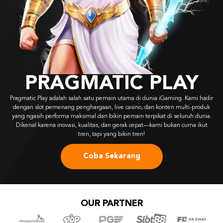
eg****o
IDR
580,000.00
 PLAY
 dunia iGaming. Kami hadir
 dan konten multi-produk
erpikat di seluruh dunia.
pat—kami bukan cuma ikut
!
OUR PARTNER