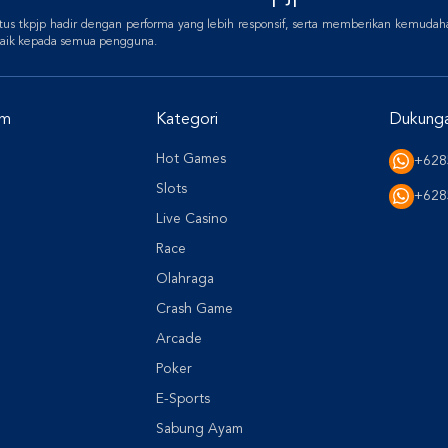
tus tkpjp hadir dengan performa yang lebih responsif, serta memberikan kemudaha
baik kepada semua pengguna.
rm
Kategori
Dukung
Hot Games
+628
Slots
+628
Live Casino
Race
Olahraga
Crash Game
Arcade
Poker
E-Sports
Sabung Ayam