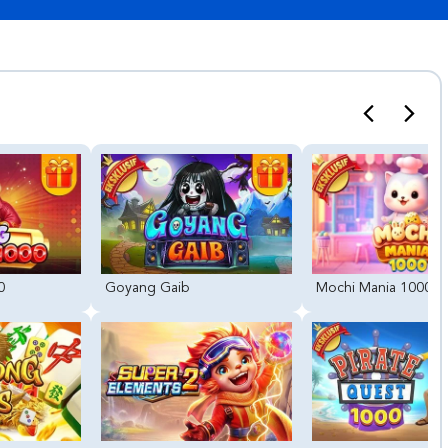
0
Goyang Gaib
Mochi Mania 1000