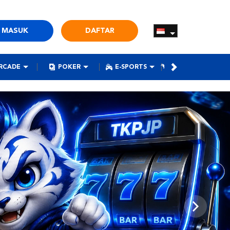
MASUK
DAFTAR
RCADE
POKER
E-SPORTS
SABUNG AYAM