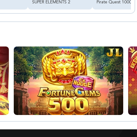
SUPER ELEMENTS 2
Pirate Quest 1000