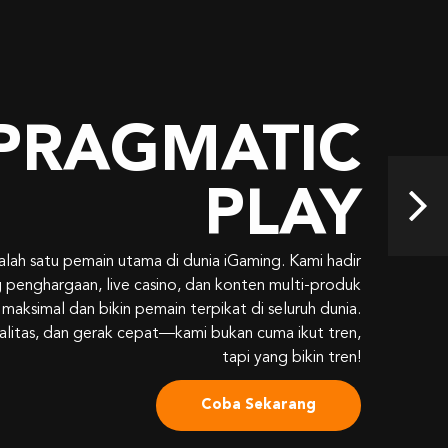
Mahjong Ways 2
iju****8
IDR
727,000.00
Gates of Olympus Super
Scatter
eg****o
IDR
580,000.00
FAT PANDA
Nex
slot brand dari Pragmatic Play yang bold dan penuh
nyita perhatian dan kasih gameplay seru yang nggak
yang meledak-ledak, visual yang kece, dan potensi
da bukan cuma hiburan, tapi pembawa hoki sejati!
Coba Sekarang