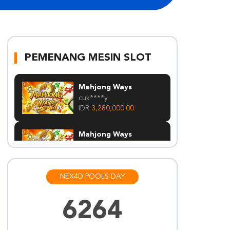
PEMENANG MESIN SLOT
Mahjong Ways
cuk****y
IDR
3,280,000.00
Mahjong Ways
cuk****y
Way of Ninja
FORTUNE GARUDA 500
IDR
2,950,000.00
NEX4D POOLS DAY
Mahjong Ways 2
iju****8
6264
IDR
2,800,200.00
Mystical Spirits