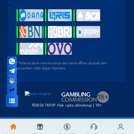
* Selama bank maintenance dan bank offline deposit dan
penarikan tidak dapat diproses
©2026 TKPJP. Hak cipta dilindungi | 18+