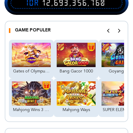
IDR
12,693,356,760
GAME POPULER
Gates of Olympus POP
Bang Gacor 1000
Goyang Gai
Mahjong Wins 3 – Black Scatter
Mahjong Ways