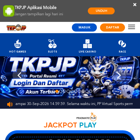
×
TKPJP Aplikasi Mobile
UNDUH
Jangan tampilkan lagi hari ini
MASUK
DAFTAR
HOT GAMES
SLOTS
LIVE CASINO
RACE
4.59.59 sampai 30-Sep-2026 14.59.59. Selama waktu ini, PP Virtual Sports permain
JACKPOT
PLAY