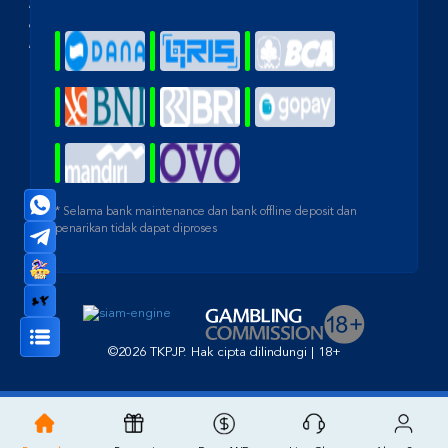
* Selama bank maintenance dan bank offline deposit dan
penarikan tidak dapat diproses
©2026 TKPJP. Hak cipta dilindungi | 18+