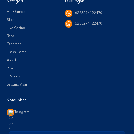
Kategori
Dukungan
Hot Games
+6285274122470
Slots
+6285274122470
Live Casino
Race
Olahraga
Crash Game
Arcade
Poker
E-Sports
Sabung Ayam
Komunitas
Telegram