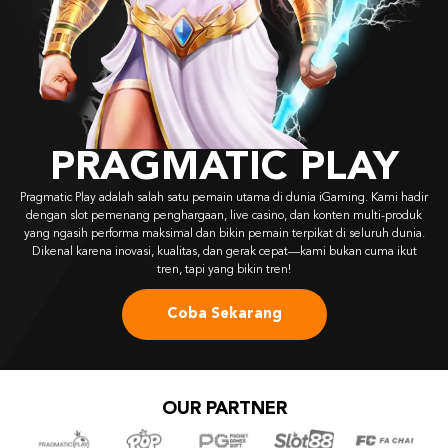
eg****o
IDR
580,000.00
PRAGMATIC PLAY
Pragmatic Play adalah salah satu pemain utama di dunia iGaming. Kami hadir
dengan slot pemenang penghargaan, live casino, dan konten multi-produk
yang ngasih performa maksimal dan bikin pemain terpikat di seluruh dunia.
Dikenal karena inovasi, kualitas, dan gerak cepat—kami bukan cuma ikut
tren, tapi yang bikin tren!
Coba Sekarang
OUR PARTNER