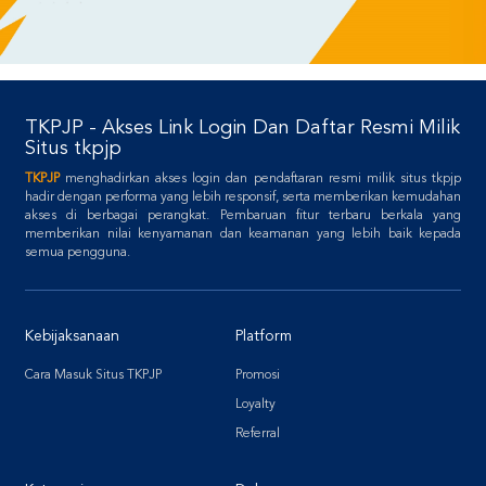
TKPJP - Akses Link Login Dan Daftar Resmi Milik
Situs tkpjp
TKPJP
menghadirkan akses login dan pendaftaran resmi milik situs tkpjp
hadir dengan performa yang lebih responsif, serta memberikan kemudahan
akses di berbagai perangkat. Pembaruan fitur terbaru berkala yang
memberikan nilai kenyamanan dan keamanan yang lebih baik kepada
semua pengguna.
Kebijaksanaan
Platform
Cara Masuk Situs TKPJP
Promosi
Loyalty
Referral