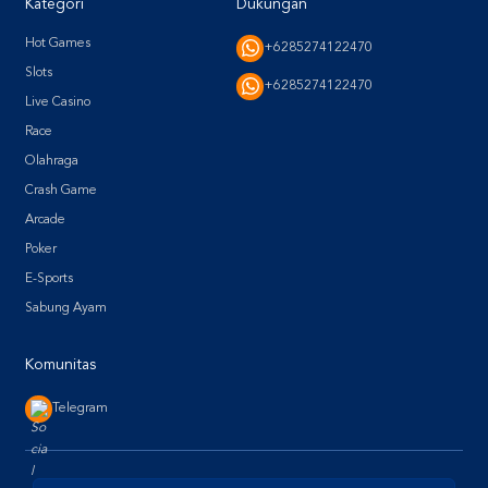
Kategori
Dukungan
Hot Games
+6285274122470
Slots
+6285274122470
Live Casino
Race
Olahraga
Crash Game
Arcade
Poker
E-Sports
Sabung Ayam
Komunitas
Telegram