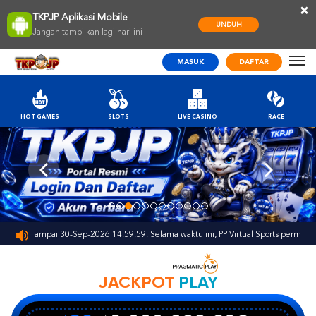
×
TKPJP Aplikasi Mobile
UNDUH
Jangan tampilkan lagi hari ini
MASUK
DAFTAR
HOT GAMES
SLOTS
LIVE CASINO
RACE
4.59.59 sampai 30-Sep-2026 14.59.59. Selama waktu ini, PP Virtual Sports permain
JACKPOT
PLAY