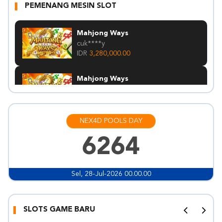
PEMENANG MESIN SLOT
Mahjong Ways
cuk****y
IDR
3,280,000.00
Mahjong Ways
cuk****y
IDR
2,950,000.00
NEX4D POOLS DAY
Mahjong Ways 2
iju****8
6264
IDR
2,800,200.00
Mystical Spirits
Sel, 28-Jul-2026 00.00.00
en****y
IDR
2,300,000.00
SLOTS GAME BARU
Mahjong Ways 2