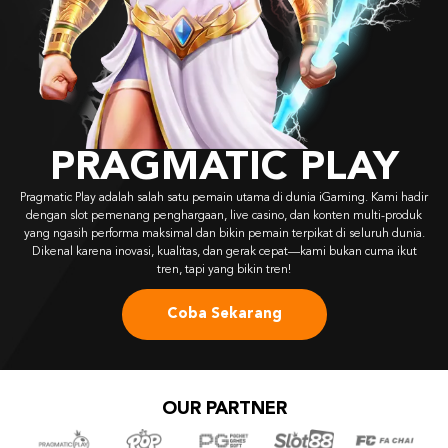
eg****o
IDR
580,000.00
IC PLAY
utama di dunia iGaming. Kami hadir
 casino, dan konten multi-produk
pemain terpikat di seluruh dunia.
gerak cepat—kami bukan cuma ikut
ikin tren!
arang
OUR PARTNER