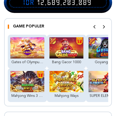
IDR
12,689,203,089
GAME POPULER
Gates of Olympus POP
Bang Gacor 1000
Goyang Gai
Mahjong Wins 3 – Black Scatter
Mahjong Ways