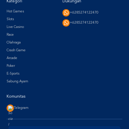
Kategori
Dukungan
Hot Games
+6285274122470
Slots
+6285274122470
Live Casino
Race
Olahraga
Crash Game
Arcade
Poker
E-Sports
Sabung Ayam
Komunitas
Telegram