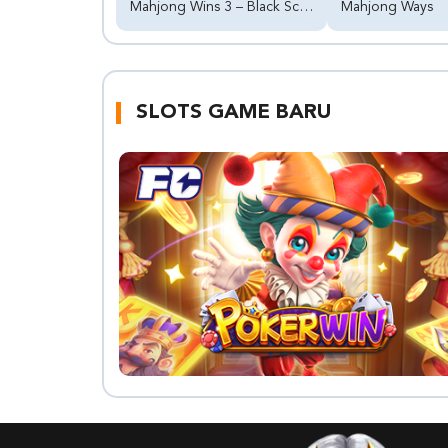
Mahjong Wins 3 – Black Scatter
Mahjong Ways
SLOTS GAME BARU