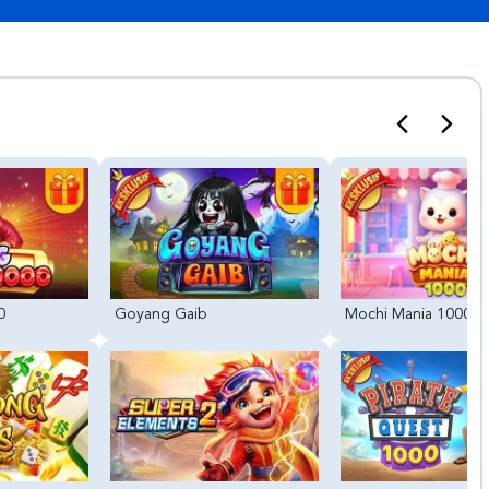
0
Goyang Gaib
Mochi Mania 1000