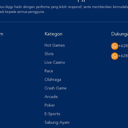
tus tkpjp hadir dengan performa yang lebih responsif, serta memberikan kemudaha
baik kepada semua pengguna.
rm
Kategori
Dukung
Hot Games
+628
Slots
+628
Live Casino
Race
Olahraga
Crash Game
Arcade
Poker
E-Sports
Sabung Ayam