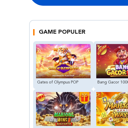
GAME POPULER
Gates of Olympus POP
Bang Gacor 100