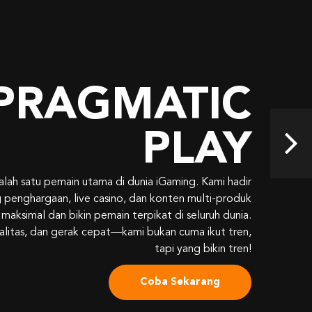
Mahjong Ways 2
iju****8
IDR
727,000.00
Gates of Olympus Super
Scatter
eg****o
IDR
580,000.00
FAT PANDA
Nex
slot brand dari Pragmatic Play yang bold dan penuh
nyita perhatian dan kasih gameplay seru yang nggak
yang meledak-ledak, visual yang kece, dan potensi
da bukan cuma hiburan, tapi pembawa hoki sejati!
Coba Sekarang