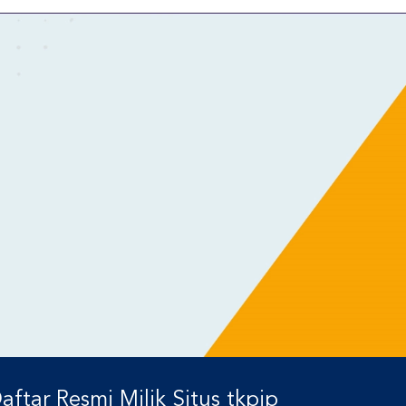
ftar Resmi Milik Situs tkpjp