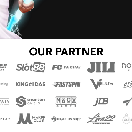
OUR PARTNER