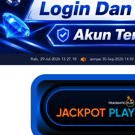
Rab, 29-Jul-2026 13.27.18
 Virtual Sports pada 30-Jun-2026 dari 14.59.59 sampai 30-Sep-2026 14.59.59. Sela
JACKPOT
PLAY