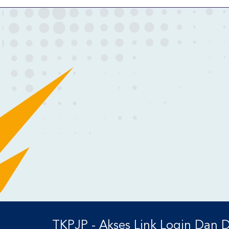
TKPJP - Akses Link Login Dan Da