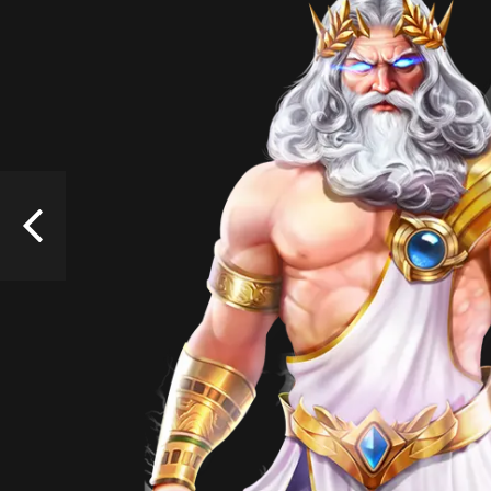
Previous