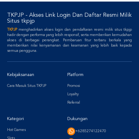
TKPJP - Akses Link Login Dan Daftar Resmi Milik
Situs tkpjp
TKPJP
menghadirkan akses login dan pendaftaran resmi milik situs tkpjp
hadir dengan performa yang lebih responsif, serta memberikan kemudahan
akses di berbagai perangkat. Pembaruan fitur terbaru berkala yang
memberikan nilai kenyamanan dan keamanan yang lebih baik kepada
semua pengguna.
Kebijaksanaan
Platform
Cara Masuk Situs TKPJP
Promosi
Loyalty
Referral
Kategori
Dukungan
Hot Games
+6285274122470
Slots