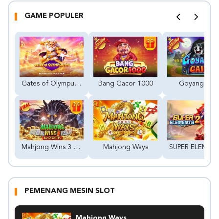
SBO Virtual Sports permainan tidak akan tersedia. Kami
GAME POPULER
memohon maaf atas ketidaknyamanan yang mungkin
ditimbulkan.
Gates of Olympus POP
Bang Gacor 1000
Goyang Gai
Mahjong Wins 3 – Black Scatter
Mahjong Ways
PEMENANG MESIN SLOT
Mahjong Ways