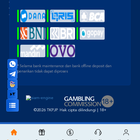
* Selama bank maintenance dan bank offline deposit dan
penarikan tidak dapat diproses
©2026 TKPJP. Hak cipta dilindungi | 18+