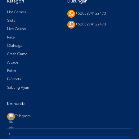
Kategori
Dukungan
Hot Games
+6285274122470
Slots
+6285274122470
Live Casino
Race
Olahraga
Crash Game
Arcade
Poker
E-Sports
Sabung Ayam
Komunitas
Telegram