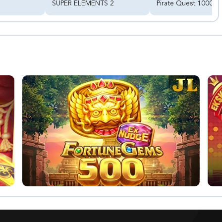
SUPER ELEMENTS 2
Pirate Quest 1000