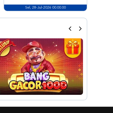
MUSCLE FORTUNE CAT
Duck Hunters
en****y
Sel, 28-Jul-2026 00.00.00
IDR
2,300,000.00
Mahjong Ways 2
iju****8
IDR
1,736,500.00
Mahjong Ways 2
kol****g
IDR
1,328,000.00
Mahjong Ways 2
pao****k
IDR
965,000.00
Mahjong Ways 2
iju****8
IDR
828,200.00