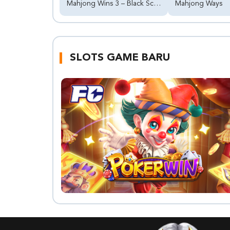
Mahjong Wins 3 – Black Scatter
Mahjong Ways
SLOTS GAME BARU