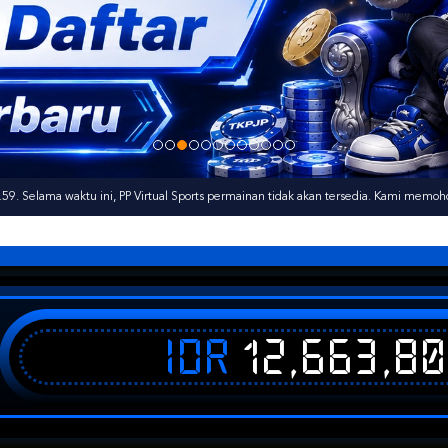
ama waktu ini, PP Virtual Sports permainan tidak akan tersedia. Kami memohon maa
IDR
12,663,8