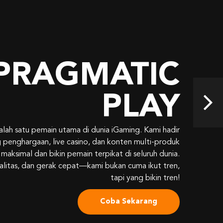
Mahjong Ways 2
iju****8
IDR
727,000.00
Gates of Olympus Super
Scatter
eg****o
IDR
580,000.00
FAT PANDA
Nex
slot brand dari Pragmatic Play yang bold dan penuh
nyita perhatian dan kasih gameplay seru yang nggak
yang meledak-ledak, visual yang kece, dan potensi
da bukan cuma hiburan, tapi pembawa hoki sejati!
Coba Sekarang