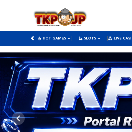
HOT GAMES
SLOTS
LIVE CAS