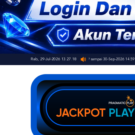
Rab, 29-Jul-2026 13.27.18
P Virtual Sports pada 30-Jun-2026 dari 14.59.59 sampai 30-Sep-2026 14.59.59. Sel
JACKPOT
PLAY