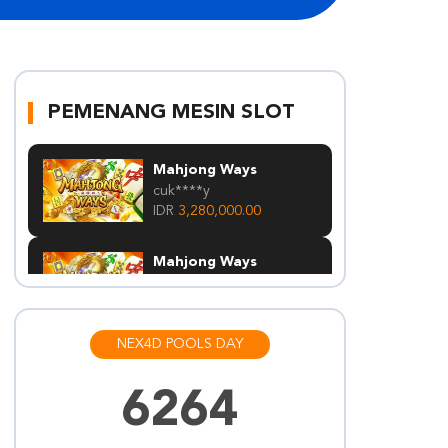
PEMENANG MESIN SLOT
Mahjong Ways
cuk****y
IDR
3,280,000.00
Mahjong Ways
cuk****y
Way of Ninja
FORTUNE GARUDA 500
IDR
2,950,000.00
NEX4D POOLS DAY
Mahjong Ways 2
iju****8
6264
IDR
2,800,200.00
Mystical Spirits