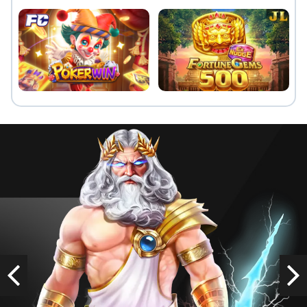
iju****8
IDR
1,736,500.00
Mahjong Ways 2
kol****g
IDR
1,328,000.00
Mahjong Ways 2
pao****k
IDR
965,000.00
Mahjong Ways 2
iju****8
IDR
828,200.00
Mahjong Ways 2
iju****8
IDR
727,000.00
Previous
Ne
Gates of Olympus Super Scatter