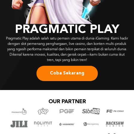
PRAGMATIC PLAY
Pragmatic Play adalah salah satu pemain utama di dunia iGaming. Kami hadir
dengan slot pemenang penghargaan, live casino, dan konten multi-produk
yang ngasih performa maksimal dan bikin pemain terpikat di seluruh dunia.
Dikenal karena inovasi, kualitas, dan gerak cepat—kami bukan cuma ikut
tren, tapi yang bikin tren!
Coba Sekarang
OUR PARTNER