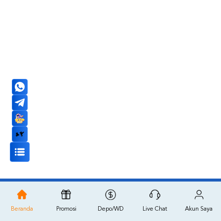
Beranda
Promosi
Depo/WD
Live Chat
Akun Saya