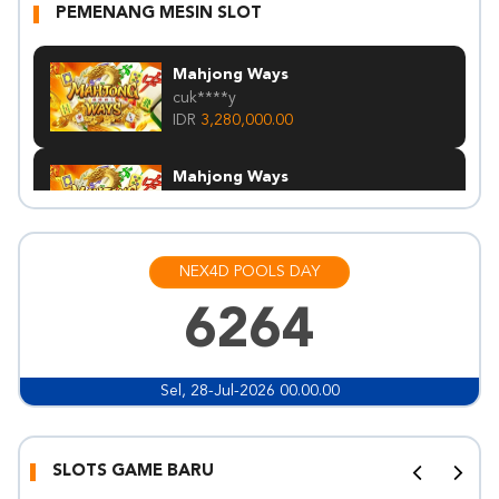
PEMENANG MESIN SLOT
Mahjong Ways
cuk****y
IDR
3,280,000.00
Mahjong Ways
cuk****y
IDR
2,950,000.00
NEX4D POOLS DAY
Mahjong Ways 2
iju****8
6264
IDR
2,800,200.00
Mystical Spirits
Sel, 28-Jul-2026 00.00.00
en****y
IDR
2,300,000.00
SLOTS GAME BARU
Mahjong Ways 2