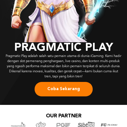
eg****o
IDR
580,000.00
IC PLAY
utama di dunia iGaming. Kami hadir
 casino, dan konten multi-produk
pemain terpikat di seluruh dunia.
gerak cepat—kami bukan cuma ikut
ikin tren!
arang
OUR PARTNER