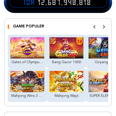
IDR
12,687,942,459
GAME POPULER
Gates of Olympus POP
Bang Gacor 1000
Goyang Gai
Mahjong Wins 3 – Black Scatter
Mahjong Ways