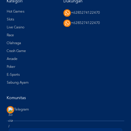
Kategori
Dukungan
Hot Games
+6285274122470
Slots
+6285274122470
Live Casino
Race
Olahraga
Crash Game
Arcade
Poker
E-Sports
Sabung Ayam
Komunitas
Telegram