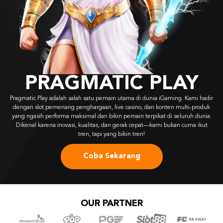
eg****o
IDR
580,000.00
PRAGMATIC PLAY
Pragmatic Play adalah salah satu pemain utama di dunia iGaming. Kami hadir
dengan slot pemenang penghargaan, live casino, dan konten multi-produk
yang ngasih performa maksimal dan bikin pemain terpikat di seluruh dunia.
Dikenal karena inovasi, kualitas, dan gerak cepat—kami bukan cuma ikut
tren, tapi yang bikin tren!
Coba Sekarang
OUR PARTNER