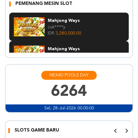
PEMENANG MESIN SLOT
Mahjong Ways
cuk****y
IDR
3,280,000.00
Mahjong Ways
cuk****y
IDR
2,950,000.00
NEX4D POOLS DAY
Mahjong Ways 2
iju****8
6264
IDR
2,800,200.00
Mystical Spirits
Sel, 28-Jul-2026 00.00.00
en****y
IDR
2,300,000.00
SLOTS GAME BARU
Mahjong Ways 2