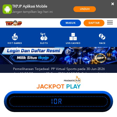
×
TKPJP Aplikasi Mobile
UNDUH
Jangan tampilkan lagi hari ini
MASUK
DAFTAR
HOT GAMES
SLOTS
LIVE CASINO
RACE
Pemeliharaan Terjadwal: PP Virtual Sports pada 30-Jun-2026
dari 14.59.59 sampai 30-Sep-2026 14.59.59. Selama waktu ini,
PP Virtual Sports permainan tidak akan tersedia. Kami
memohon maaf atas ketidaknyamanan yang mungkin
JACKPOT
PLAY
ditimbulkan.
Pemeliharaan Terjadwal: WBet pada 29-Jul-2026 dari 11.45.00
sampai 15.30.00. Selama waktu ini, WBet permainan tidak akan
IDR
tersedia. Kami memohon maaf atas ketidaknyamanan yang
mungkin ditimbulkan.
Pemeliharaan Terjadwal: SBO Virtual Sports pada 21-Feb-2022
dari 13.10.06 sampai 31-Agt-2028 00.00.00. Selama waktu ini,