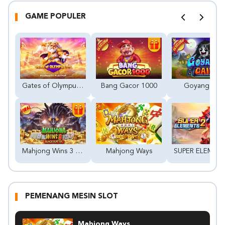
SBO Virtual Sports permainan tidak akan tersedia. Kami
GAME POPULER
memohon maaf atas ketidaknyamanan yang mungkin
ditimbulkan.
Gates of Olympus POP
Bang Gacor 1000
Goyang Gai
Mahjong Wins 3 – Black Scatter
Mahjong Ways
PEMENANG MESIN SLOT
Mahjong Ways